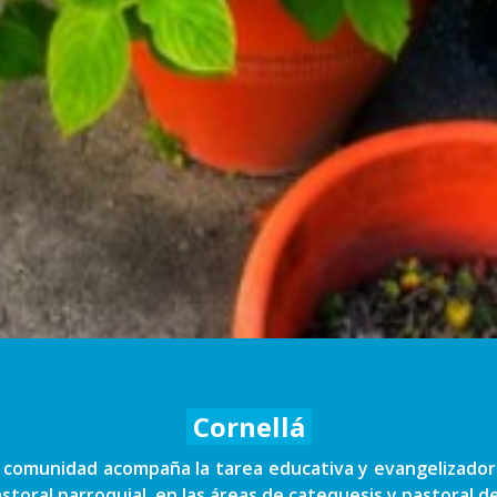
Cornellá
a comunidad acompaña la tarea educativa y evangelizador
toral parroquial, en las áreas de catequesis y pastoral d