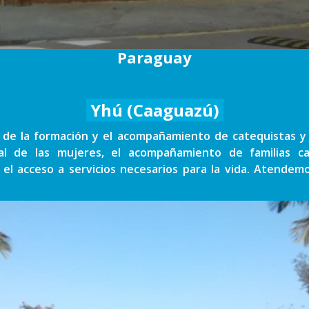
Paraguay
Yhú (Caaguazú)
 de la formación y el acompañamiento de catequistas y d
ral de las mujeres, el acompañamiento de familias c
el acceso a servicios necesarios para la vida. Atende